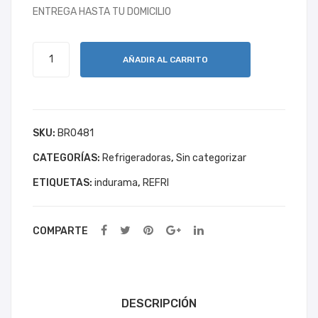
ENTREGA HASTA TU DOMICILIO
era:
es:
475
485
CR
CR
$808.00.
$757.00.
REFRIGERADORA
AÑADIR AL CARRITO
480
CR
cantidad
SKU:
BR0481
CATEGORÍAS:
Refrigeradoras
,
Sin categorizar
ETIQUETAS:
indurama
,
REFRI
COMPARTE
DESCRIPCIÓN