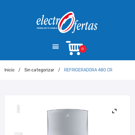
0
Inicio
/
Sin categorizar
/
REFRIGERADORA 480 CR