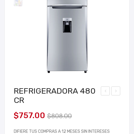
REFRIGERADORA 480
CR
EFR
EFR
IGE
IGE
El
El
$
757.00
$
808.00
RA
RA
precio
precio
DO
DO
DIFIERE TUS COMPRAS A 12 MESES SIN INTERESES
original
actual
RA
RA