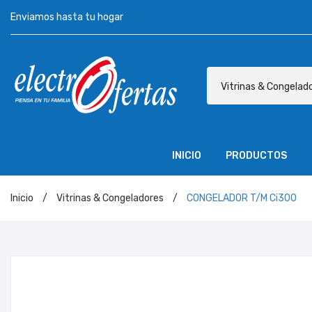
Enviamos hasta tu hogar
Vitrinas & Congelad
INICIO
PRODUCTOS
Motos
Muebles
Colchones
Amplificadores
Tecnología
Equipos de Sonido
Televisores
Vitrinas & Congeladores
Lavadoras
Línea Hogar
Cocinas
Refrigeradoras
INICIO
P
Inicio
/
Vitrinas & Congeladores
/
CONGELADOR T/M Ci300
Motos
Muebles
Colchones
Amplificadores
Tecn