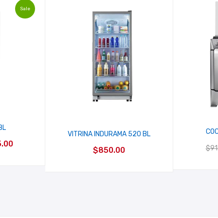
Sale
BL
COC
VITRINA INDURAMA 520 BL
El
.00
$
91
$
850.00
io
precio
nal
actual
es:
.00.
$735.00.