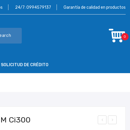
os
24/7:
0994579137
Garantía de calidad en productos
earch
0
SOLICITUD DE CRÉDITO
NTÁCTENOS
SOLICITUD DE CRÉDITO
M Ci300
ITRI
EL