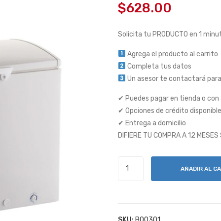
$
628.00
Solicita tu PRODUCTO en 1 minu
Agrega el producto al carrito
Completa tus datos
Un asesor te contactará para
✔ Puedes pagar en tienda o con
✔ Opciones de crédito disponibl
✔ Entrega a domicilio
DIFIERE TU COMPRA A 12 MESES
CONGELADOR
AÑADIR AL C
T/M
Ci300
cantidad
SKU:
BO0301