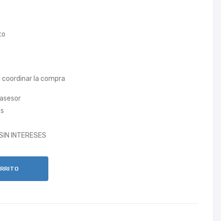
NA
UL
400
AR
to
BL
SA
MS
UN
 coordinar la compra
G
A16
 asesor
es
 SIN INTERESES
ARRITO