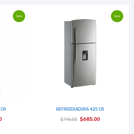
Sale
Sale
 CR
REFRIGERADORA 425 CR
El
El
El
0
$
685.00
$
746.00
precio
precio
precio