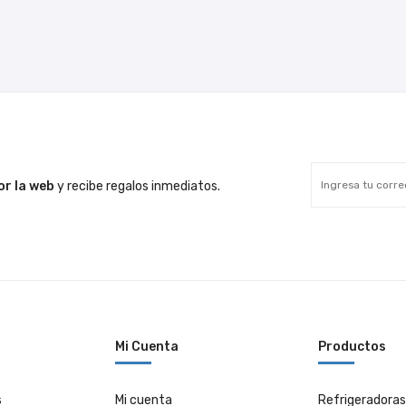
era:
es:
era:
$808.00.
$757.00.
$850.0
r la web
y recibe regalos inmediatos.
Mi Cuenta
Productos
s
Mi cuenta
Refrigeradoras