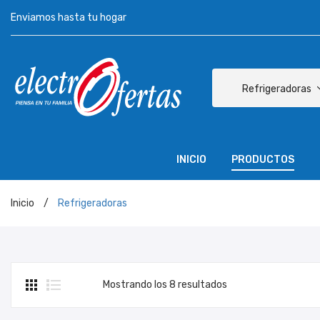
Enviamos hasta tu hogar
Refrigeradoras
INICIO
PRODUCTOS
Motos
Muebles
Colchones
Amplificadores
Tecnología
Equipos de Sonido
Televisores
Vitrinas & Congeladores
Lavadoras
Línea Hogar
Cocinas
Refrigeradoras
INICIO
P
Inicio
/
Refrigeradoras
Motos
Muebles
Colchones
Amplificadores
Tecn
Mostrando los 8 resultados