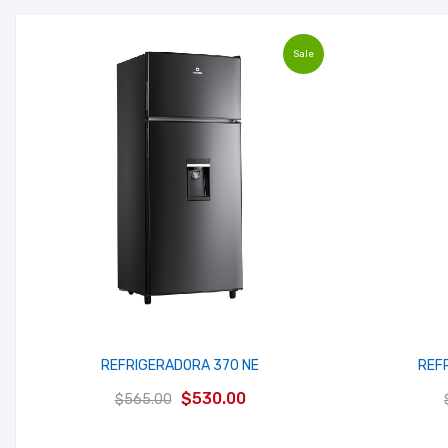
Sale
REFRIGERADORA 370 NE
REF
El
El
$
530.00
$
565.00
precio
precio