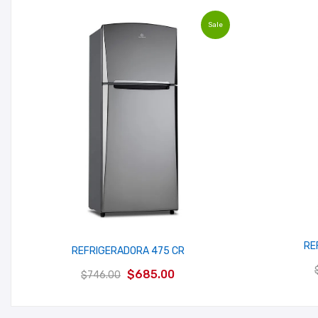
original
actual
era:
es:
Sale
$565.00.
$530.00.
RE
REFRIGERADORA 475 CR
El
El
$
685.00
$
746.00
precio
precio
original
actual