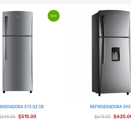
Sale
RIGERADORA 375 QZ CR
REFRIGERADORA 395
El
El
El
$
515.00
$
625.0
$
545.00
$
675.00
precio
precio
precio