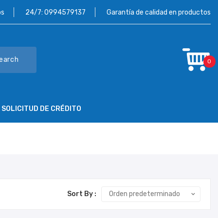
os
24/7:
0994579137
Garantía de calidad en productos
earch
0
SOLICITUD DE CRÉDITO
NTÁCTENOS
SOLICITUD DE CRÉDITO
Sort By :
Orden predeterminado