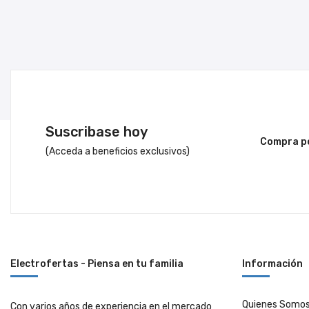
era:
es:
$746.00.
$685.00.
Suscribase hoy
Compra po
(Acceda a beneficios exclusivos)
Electrofertas - Piensa en tu familia
Información
Quienes Somo
Con varios años de experiencia en el mercado