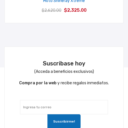
Moto Shineray Xtreme
El
El
$
2,325.00
$
2,620.00
precio
precio
original
actual
era:
es:
$2,620.00.
$2,325.00.
Suscribase hoy
(Acceda a beneficios exclusivos)
Compra por la web
y recibe regalos inmediatos.