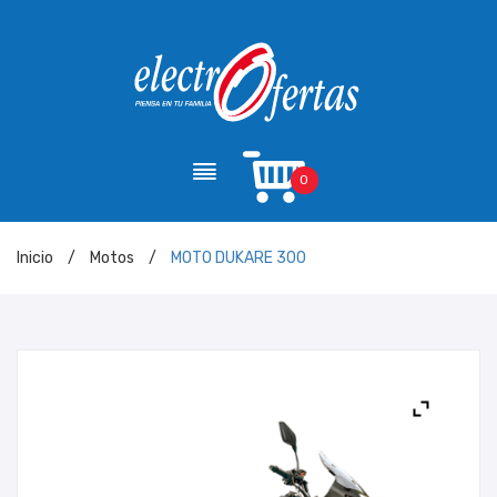
0
Inicio
/
Motos
/
MOTO DUKARE 300