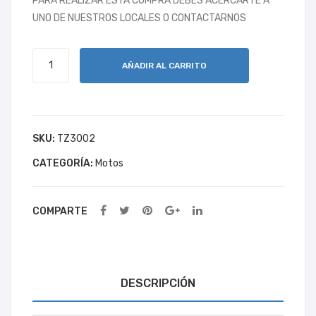
PARA REALIZAR ESTA COMPRA DEBES ACERCARTE A
DE
SHI
UNO DE NUESTROS LOCALES O CONTACTARNOS
32
NE
RAY
MOTO
AÑADIR AL CARRITO
DUKARE
300
cantidad
SKU:
TZ3002
CATEGORÍA:
Motos
COMPARTE
DESCRIPCIÓN