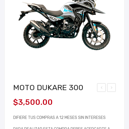
MOTO DUKARE 300
MA
OT
$
3,500.00
RT
ON
V
ETA
DIFIERE TUS COMPRAS A 12 MESES SIN INTERESES
RC
JE
A
DI